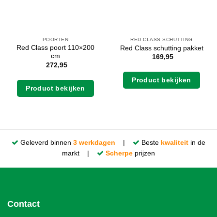
POORTEN
RED CLASS SCHUTTING
Red Class poort 110×200
Red Class schutting pakket
cm
169,95
272,95
Product bekijken
Product bekijken
Geleverd binnen
3 werkdagen
|
Beste
kwaliteit
in de
markt |
Scherpe
prijzen
Contact