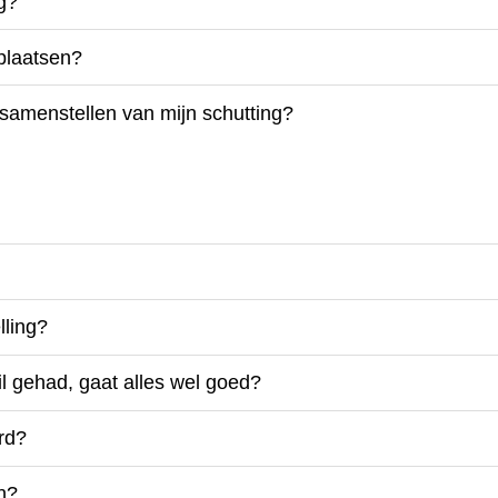
g?
 plaatsen?
 samenstellen van mijn schutting?
lling?
l gehad, gaat alles wel goed?
erd?
en?