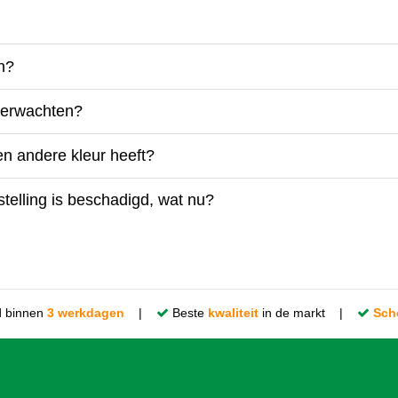
en?
 verwachten?
een andere kleur heeft?
telling is beschadigd, wat nu?
d binnen
3 werkdagen
|
Beste
kwaliteit
in de markt |
Sch