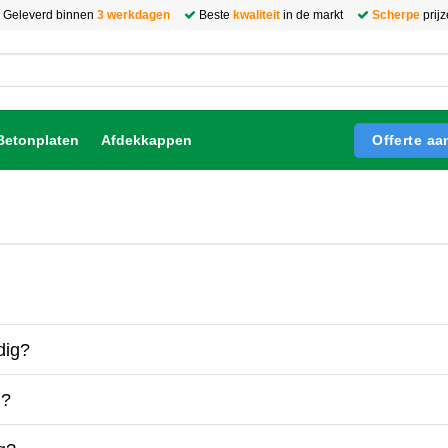
Geleverd binnen
3 werkdagen
Beste
kwaliteit
in de markt
Scherpe
prij
Offerte a
Betonplaten
Afdekkappen
dig?
g?