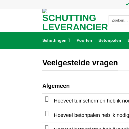
Ga
naar
inhoud
Zoeken
naar:
Schuttingen
Poorten
Betonpalen
Veelgestelde vragen
Algemeen
Hoeveel tuinschermen heb ik no
Hoeveel betonpalen heb ik nodi