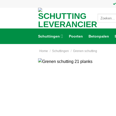
Ga
naar
inhoud
Zoeken
naar:
Schuttingen
Poorten
Betonpalen
Home
/
Schuttingen
/
Grenen schutting