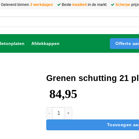
Geleverd binnen
3 werkdagen
Beste
kwaliteit
in de markt
Scherpe
prij
Offerte a
Betonplaten
Afdekkappen
Grenen schutting 21 p
84,95
Grenen schutting 21 planks | 180x180cm a
Toevoegen aa