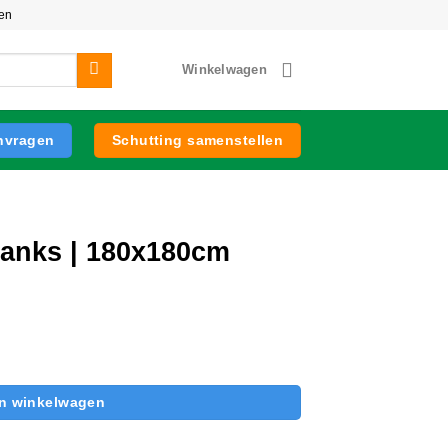
zen
Winkelwagen
anvragen
Schutting samenstellen
lanks | 180x180cm
antal
n winkelwagen