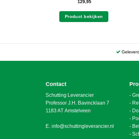
129,95
Product bekijken
Gelever
Contact
Pro
Schutting Leverancier
-
Gr
Professor J.H. Bavincklaan 7
-
Re
1183 AT Amstelveen
-
Do
-
Po
E.
info@schuttingleverancier.nl
-
Be
-
Sc