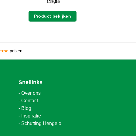
119,95
Product bekijken
erpe
prijzen
Snellinks
-
Over ons
-
Contact
-
Blog
-
Inspiratie
-
Schutting Hengelo