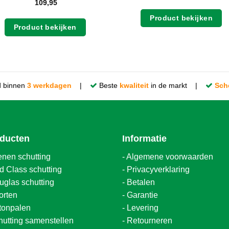
109,95
Product bekijken
Product bekijken
d binnen
3 werkdagen
|
Beste
kwaliteit
in de markt |
Sch
ducten
Informatie
enen schutting
-
Algemene voorwaarden
d Class schutting
-
Privacyverklaring
uglas schutting
-
Betalen
orten
-
Garantie
tonpalen
-
Levering
hutting samenstellen
-
Retourneren