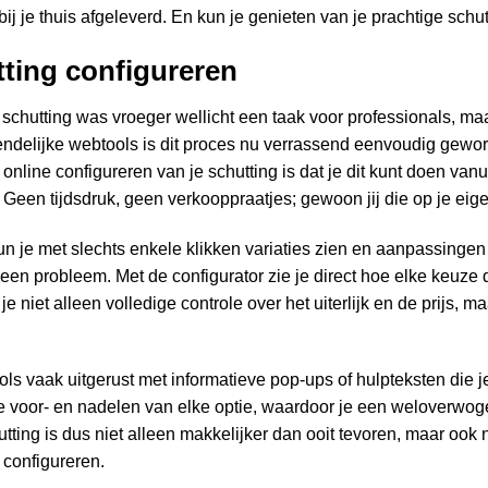
bij je thuis afgeleverd. En kun je genieten van je prachtige schut
ting configureren
 schutting was vroeger wellicht een taak voor professionals, m
endelijke webtools is dit proces nu verrassend eenvoudig gewo
online configureren van je schutting is dat je dit kunt doen vanu
Geen tijdsdruk, geen verkooppraatjes; gewoon jij die op je ei
 kun je met slechts enkele klikken variaties zien en aanpassinge
en probleem. Met de configurator zie je direct hoe elke keuze d
 je niet alleen volledige controle over het uiterlijk en de prijs, 
ols vaak uitgerust met informatieve pop-ups of hulpteksten die j
 de voor- en nadelen van elke optie, waardoor je een weloverwo
utting is dus niet alleen makkelijker dan ooit tevoren, maar oo
 configureren
.