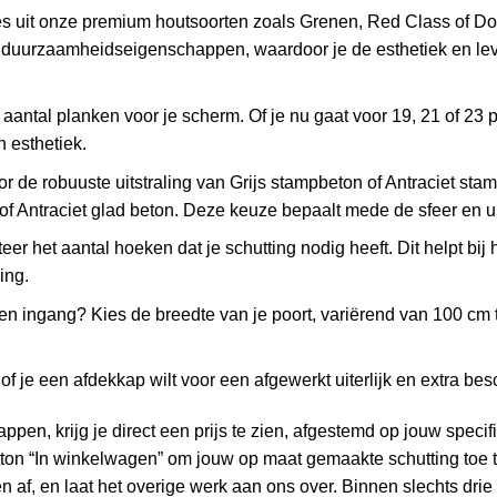
es uit onze premium houtsoorten zoals Grenen, Red Class of Doug
en duurzaamheidseigenschappen, waardoor je de esthetiek en le
 aantal planken voor je scherm. Of je nu gaat voor 19, 21 of 23 
 esthetiek.
or de robuuste uitstraling van Grijs stampbeton of Antraciet st
of Antraciet glad beton. Deze keuze bepaalt mede de sfeer en uit
teer het aantal hoeken dat je schutting nodig heeft. Dit helpt bij
ing.
 een ingang? Kies de breedte van je poort, variërend van 100 cm 
of je een afdekkap wilt voor een afgewerkt uiterlijk en extra bes
pen, krijg je direct een prijs te zien, afgestemd op jouw specif
on “In winkelwagen” om jouw op maat gemaakte schutting toe te
n af, en laat het overige werk aan ons over. Binnen slechts dr