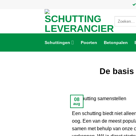
Ga
naar
inhoud
Zoeken
naar:
Schuttingen
Poorten
Betonpalen
De basis
08
aug
Een schutting biedt niet allee
oog. Een van de meest populai
samen met behulp van onze co