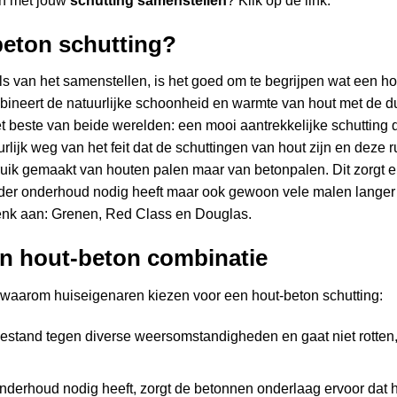
ten met jouw
schutting samenstellen
? Klik op de link.
beton schutting?
ls van het samenstellen, is het goed om te begrijpen wat een hou
bineert de natuurlijke schoonheid en warmte van hout met de 
het beste van beide werelden: een mooi aantrekkelijke schutting
ijk weg van het feit dat de schuttingen van hout zijn en deze r
uik gemaakt van houten palen maar van betonpalen. Dit zorgt 
nder onderhoud nodig heeft maar ook gewoon vele malen langer 
enk aan:
Grenen
,
Red Class
en
Douglas
.
n hout-beton combinatie
n waarom huiseigenaren kiezen voor een hout-beton schutting:
 bestand tegen diverse weersomstandigheden en gaat niet rotten
 onderhoud nodig heeft, zorgt de betonnen onderlaag ervoor dat he