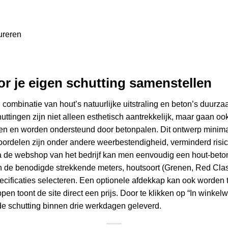
r je eigen schutting samenstellen
 combinatie van hout’s natuurlijke uitstraling en beton’s duurza
ttingen zijn niet alleen esthetisch aantrekkelijk, maar gaan oo
aten en worden ondersteund door betonpalen. Dit ontwerp minim
oordelen zijn onder andere weerbestendigheid, verminderd risic
 Via de webshop van het bedrijf kan men eenvoudig
een hout-beto
n de benodigde strekkende meters, houtsoort (Grenen, Red Clas
ecificaties selecteren. Een optionele afdekkap kan ook worden
en toont de site direct een prijs. Door te klikken op “In winkel
de schutting binnen drie werkdagen geleverd.