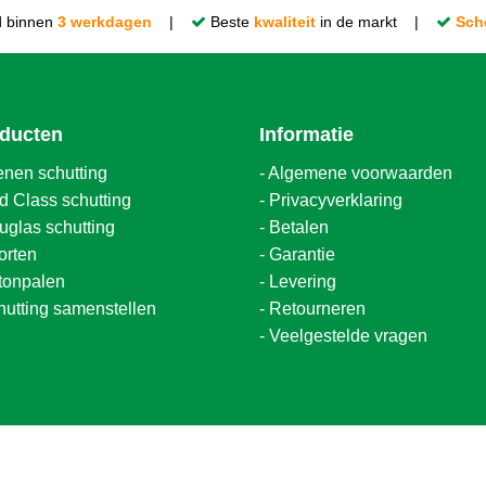
d binnen
3 werkdagen
|
Beste
kwaliteit
in de markt |
Sch
ducten
Informatie
enen schutting
-
Algemene voorwaarden
d Class schutting
-
Privacyverklaring
uglas schutting
-
Betalen
orten
-
Garantie
tonpalen
-
Levering
hutting samenstellen
-
Retourneren
-
Veelgestelde vragen