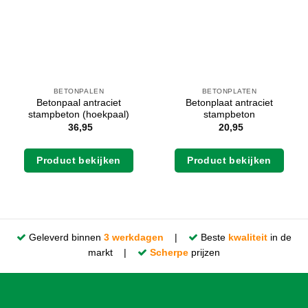
BETONPALEN
BETONPLATEN
Betonpaal antraciet
Betonplaat antraciet
stampbeton (hoekpaal)
stampbeton
36,95
20,95
Product bekijken
Product bekijken
Geleverd binnen
3 werkdagen
|
Beste
kwaliteit
in de
markt |
Scherpe
prijzen