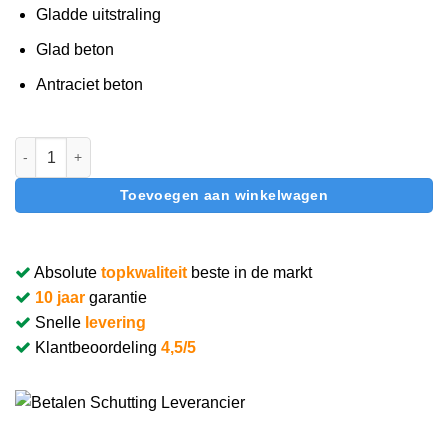
Gladde uitstraling
Glad beton
Antraciet beton
Betonplaat antraciet glad beton aantal
Toevoegen aan winkelwagen
Absolute
topkwaliteit
beste in de markt
10 jaar
garantie
Snelle
levering
Klantbeoordeling
4,5/5