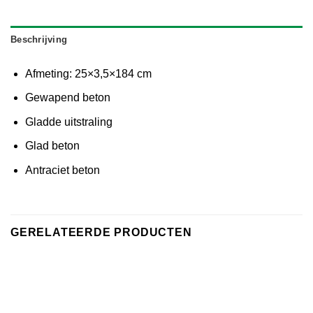
Beschrijving
Afmeting: 25×3,5×184 cm
Gewapend beton
Gladde uitstraling
Glad beton
Antraciet beton
GERELATEERDE PRODUCTEN